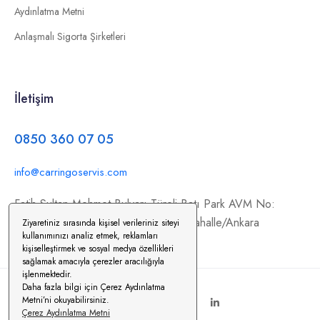
Aydınlatma Metni
Anlaşmalı Sigorta Şirketleri
İletişim
0850 360 07 05
info@carringoservis.com
Fatih Sultan Mehmet Bulvarı Türeli Batı Park AVM No:
354/C11, İstanbul Yolu, 06370 Yenimahalle/Ankara
Ziyaretiniz sırasında kişisel verileriniz siteyi
kullanımınızı analiz etmek, reklamları
kişiselleştirmek ve sosyal medya özellikleri
sağlamak amacıyla çerezler aracılığıyla
işlenmektedir.
Daha fazla bilgi için Çerez Aydınlatma
Metni’ni okuyabilirsiniz.
Çerez Aydınlatma Metni