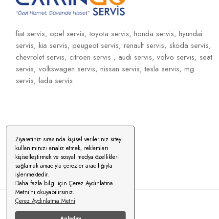
fiat servis,
opel servis,
toyota servis,
honda servis,
hyundai
servis,
kia servis,
peugeot servis,
renault servis,
skoda servis,
chevrolet servis,
citroen servis ,
audi servis,
volvo servis,
seat
servis,
volkswagen servis,
nissan servis,
tesla servis,
mg
servis,
lada servis
Ziyaretiniz sırasında kişisel verileriniz siteyi
kullanımınızı analiz etmek, reklamları
kişiselleştirmek ve sosyal medya özellikleri
sağlamak amacıyla çerezler aracılığıyla
işlenmektedir.
Daha fazla bilgi için Çerez Aydınlatma
Metni’ni okuyabilirsiniz.
Çerez Aydınlatma Metni
© 2026 |
Tekşen Bilişim
Anladım