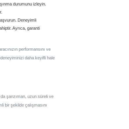
n aşınma durumunu izleyin.
r.
 başvurun. Deneyimli
hiptir. Ayrıca, garanti
aracınızın performansını ve
deneyiminizi daha keyifli hale
a da şanzıman, uzun süreli ve
li bir şekilde çalışmasını