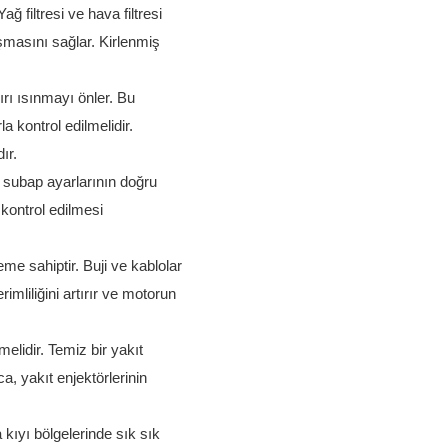
ğ filtresi ve hava filtresi
ışmasını sağlar. Kirlenmiş
rı ısınmayı önler. Bu
a kontrol edilmelidir.
ır.
ve subap ayarlarının doğru
 kontrol edilmesi
me sahiptir. Buji ve kablolar
rimliliğini artırır ve motorun
melidir. Temiz bir yakıt
a, yakıt enjektörlerinin
 kıyı bölgelerinde sık sık