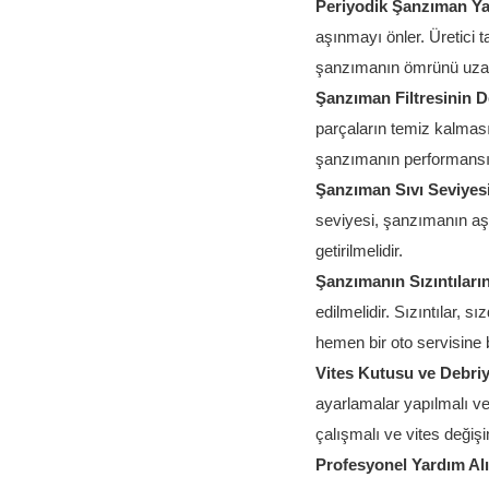
Periyodik Şanzıman Ya
aşınmayı önler. Üretici t
şanzımanın ömrünü uzatı
Şanzıman Filtresinin D
parçaların temiz kalmasını
şanzımanın performansını
Şanzıman Sıvı Seviyes
seviyesi, şanzımanın aşı
getirilmelidir.
Şanzımanın Sızıntıları
edilmelidir. Sızıntılar, s
hemen bir oto servisine 
Vites Kutusu ve Debriy
ayarlamalar yapılmalı ve
çalışmalı ve vites değişi
Profesyonel Yardım Al