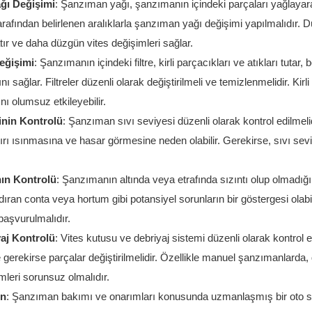
ğı Değişimi
: Şanzıman yağı, şanzımanın içindeki parçaları yağlayar
arafından belirlenen aralıklarla şanzıman yağı değişimi yapılmalıdır. D
r ve daha düzgün vites değişimleri sağlar.
eğişimi
: Şanzımanın içindeki filtre, kirli parçacıkları ve atıkları tuta
 sağlar. Filtreler düzenli olarak değiştirilmeli ve temizlenmelidir. Kirli 
 olumsuz etkileyebilir.
inin Kontrolü
: Şanzıman sıvı seviyesi düzenli olarak kontrol edilmel
rı ısınmasına ve hasar görmesine neden olabilir. Gerekirse, sıvı se
nın Kontrolü
: Şanzımanın altında veya etrafında sızıntı olup olmadığı
ızdıran conta veya hortum gibi potansiyel sorunların bir göstergesi olabilir
başvurulmalıdır.
aj Kontrolü
: Vites kutusu ve debriyaj sistemi düzenli olarak kontrol e
 gerekirse parçalar değiştirilmelidir. Özellikle manuel şanzımanlarda,
mleri sorunsuz olmalıdır.
ın
: Şanzıman bakımı ve onarımları konusunda uzmanlaşmış bir oto s