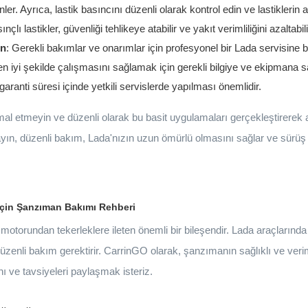
er. Ayrıca, lastik basıncını düzenli olarak kontrol edin ve lastikleri
ı lastikler, güvenliği tehlikeye atabilir ve yakıt verimliliğini azaltabili
ın
: Gerekli bakımlar ve onarımlar için profesyonel bir Lada servisine
en iyi şekilde çalışmasını sağlamak için gerekli bilgiye ve ekipmana sa
aranti süresi içinde yetkili servislerde yapılması önemlidir.
al etmeyin ve düzenli olarak bu basit uygulamaları gerçekleştirerek 
mayın, düzenli bakım, Lada'nızın uzun ömürlü olmasını sağlar ve sürüş 
İçin Şanzıman Bakımı Rehberi
otorundan tekerleklere ileten önemli bir bileşendir. Lada araçlarınd
düzenli bakım gerektirir. CarrinGO olarak, şanzımanın sağlıklı ve verim
ı ve tavsiyeleri paylaşmak isteriz.