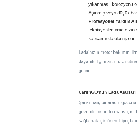
yıkanması, korozyonu önl
Aşınmış veya düşük basınçl
Profesyonel Yardım Al
teknisyenler, aracınızın 
kapsamında olan işlerin g
Lada'nızın motor bakımını ihm
dayanıklılığını artırın. Unut
getirir.
CarrinGO'nun Lada Araçlar 
Şanzıman, bir aracın gücünü m
güvenilir bir performans için 
sağlamak için önemli ipuçların