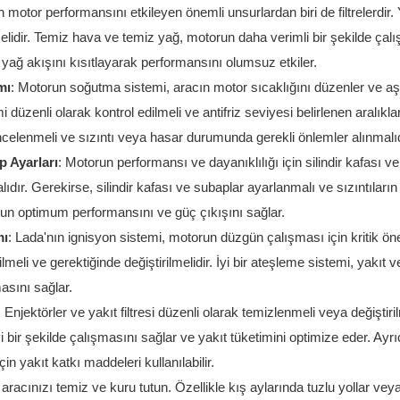
n motor performansını etkileyen önemli unsurlardan biri de filtrelerdir. Ya
melidir. Temiz hava ve temiz yağ, motorun daha verimli bir şekilde çal
 yağ akışını kısıtlayarak performansını olumsuz etkiler.
mı
: Motorun soğutma sistemi, aracın motor sıcaklığını düzenler ve aşı
düzenli olarak kontrol edilmeli ve antifriz seviyesi belirlenen aralıklarl
celenmeli ve sızıntı veya hasar durumunda gerekli önlemler alınmalıd
p Ayarları
: Motorun performansı ve dayanıklılığı için silindir kafası 
ır. Gerekirse, silindir kafası ve subaplar ayarlanmalı ve sızıntıların
run optimum performansını ve güç çıkışını sağlar.
mı
: Lada'nın ignisyon sistemi, motorun düzgün çalışması için kritik öne
lmeli ve gerektiğinde değiştirilmelidir. İyi bir ateşleme sistemi, yakıt ve
asını sağlar.
: Enjektörler ve yakıt filtresi düzenli olarak temizlenmeli veya değiştiril
 bir şekilde çalışmasını sağlar ve yakıt tüketimini optimize eder. Ayrıc
çin yakıt katkı maddeleri kullanılabilir.
 aracınızı temiz ve kuru tutun. Özellikle kış aylarında tuzlu yollar veya