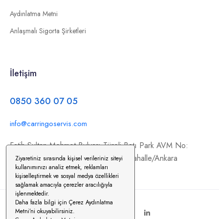
Aydınlatma Metni
Anlaşmalı Sigorta Şirketleri
İletişim
0850 360 07 05
info@carringoservis.com
Fatih Sultan Mehmet Bulvarı Türeli Batı Park AVM No:
354/C11, İstanbul Yolu, 06370 Yenimahalle/Ankara
Ziyaretiniz sırasında kişisel verileriniz siteyi
kullanımınızı analiz etmek, reklamları
kişiselleştirmek ve sosyal medya özellikleri
sağlamak amacıyla çerezler aracılığıyla
işlenmektedir.
Daha fazla bilgi için Çerez Aydınlatma
Metni’ni okuyabilirsiniz.