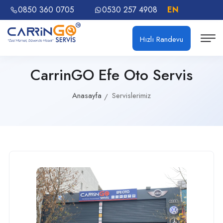
0850 360 0705
0530 257 4908
EN
Hızlı Randevu
CarrinGO Efe Oto Servis
Anasayfa
Servislerimiz