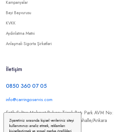
Kampanyalar
Bayi Başvurusu
KVKK
Aydınlatma Metni
Anlaşmalı Sigorta Şirketleri
İletişim
0850 360 07 05
info@carringoservis.com
Fatih Sultan Mehmet Bulvarı Türeli Batı Park AVM No:
354/C11, İstanbul Yolu, 06370 Yenimahalle/Ankara
Ziyaretiniz sırasında kişisel verileriniz siteyi
kullanımınızı analiz etmek, reklamları
kişiselleştirmek ve sosyal medya özellikleri