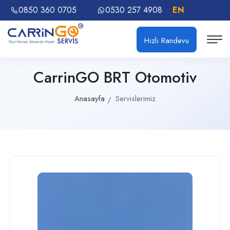
0850 360 0705
0530 257 4908
EN
Hızlı Randevu
CarrinGO BRT Otomotiv
Anasayfa
Servislerimiz