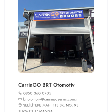
CarrinGO BRT Otomotiv
0850 360 0705
brtotomotiv@carringoservis.com.tr
SELİILİTEPE MAH. 113 SK. NO: 93
TURGUTLU/ MANISA