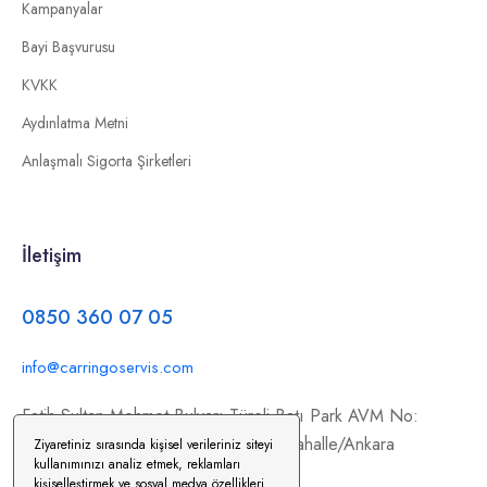
Kampanyalar
Bayi Başvurusu
KVKK
Aydınlatma Metni
Anlaşmalı Sigorta Şirketleri
İletişim
0850 360 07 05
info@carringoservis.com
Fatih Sultan Mehmet Bulvarı Türeli Batı Park AVM No:
354/C11, İstanbul Yolu, 06370 Yenimahalle/Ankara
Ziyaretiniz sırasında kişisel verileriniz siteyi
kullanımınızı analiz etmek, reklamları
kişiselleştirmek ve sosyal medya özellikleri