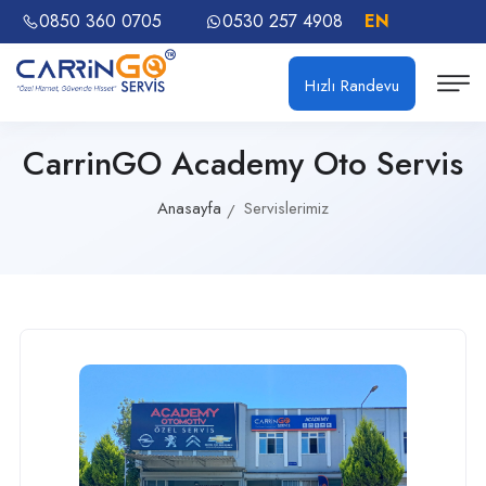
0850 360 0705
0530 257 4908
EN
Hızlı Randevu
CarrinGO Academy Oto Servis
Anasayfa
Servislerimiz