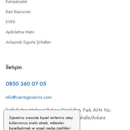
Kampanyalar
Bayi Başvurusu
KVKK
Aydınlatma Metni
Anlaşmalı Sigorta Şirketleri
İletişim
0850 360 07 05
info@carringoservis.com
Fatih Sultan Mehmet Bulvarı Türeli Batı Park AVM No:
354/C11, İstanbul Yolu, 06370 Yenimahalle/Ankara
Ziyaretiniz sırasında kişisel verileriniz siteyi
kullanımınızı analiz etmek, reklamları
kişiselleştirmek ve sosyal medya özellikleri