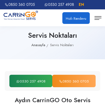
0850 360 0705
0530 257 4908
EN
Hızlı Randevu
Servis Noktaları
Anasayfa
Servis Noktaları
0530 257 4908
0850 360 0705
Aydın CarrinGO Oto Servis