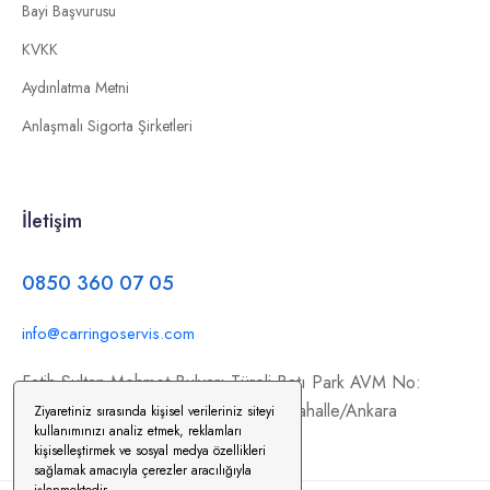
Bayi Başvurusu
KVKK
Aydınlatma Metni
Anlaşmalı Sigorta Şirketleri
İletişim
0850 360 07 05
info@carringoservis.com
Fatih Sultan Mehmet Bulvarı Türeli Batı Park AVM No:
354/C11, İstanbul Yolu, 06370 Yenimahalle/Ankara
Ziyaretiniz sırasında kişisel verileriniz siteyi
kullanımınızı analiz etmek, reklamları
kişiselleştirmek ve sosyal medya özellikleri
sağlamak amacıyla çerezler aracılığıyla