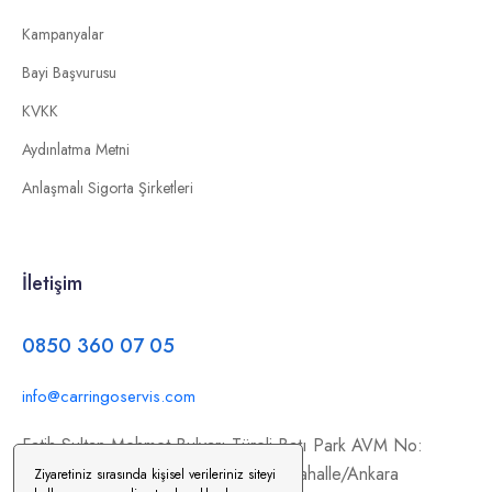
Kampanyalar
Bayi Başvurusu
KVKK
Aydınlatma Metni
Anlaşmalı Sigorta Şirketleri
İletişim
0850 360 07 05
info@carringoservis.com
Fatih Sultan Mehmet Bulvarı Türeli Batı Park AVM No:
354/C11, İstanbul Yolu, 06370 Yenimahalle/Ankara
Ziyaretiniz sırasında kişisel verileriniz siteyi