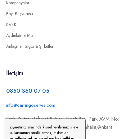
Kampanyalar
Bayi Başvurusu
KVKK
Aydınlatma Metni
Anlaşmalı Sigorta Şirketleri
İletişim
0850 360 07 05
info@carringoservis.com
Fatih Sultan Mehmet Bulvarı Türeli Batı Park AVM No:
354/C11, İstanbul Yolu, 06370 Yenimahalle/Ankara
Ziyaretiniz sırasında kişisel verileriniz siteyi
kullanımınızı analiz etmek, reklamları
kişiselleştirmek ve sosyal medya özellikleri