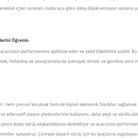
geleneksel içten yanmalı motorlara göre daha düşük emisyon salınımı 
klerini Öğrenin
i, aracınızın performansını optimize eder ve yakıt tüketimini azaltır. 
rmek, hızlanma ve yavaşlamalarda yumuşak olmak, ve gereksiz yere m
arı, hem çevreyi korumak hem de kişisel ekonomik faydalar sağlamak i
 ve alternatif ulaşım yöntemlerinin kullanımı, daha yeşil ve sürdürüle
 çevre dostu sürüş alışkanlıklarını destekliyor ve aracınızın performa
metler sunuyoruz. Çevreye duyarlı sürüş için bu ipuçlarını uygulayar