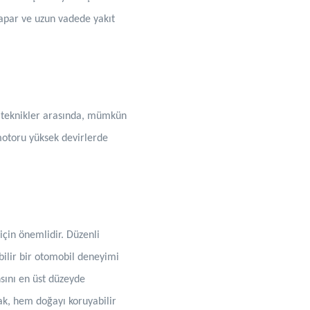
yapar ve uzun vadede yakıt
Bu teknikler arasında, mümkün
otoru yüksek devirlerde
çin önemlidir. Düzenli
bilir bir otomobil deneyimi
nsını en üst düzeyde
ak, hem doğayı koruyabilir