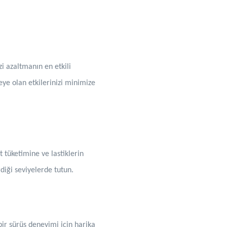
i azaltmanın en etkili
ye olan etkilerinizi minimize
ıt tüketimine ve lastiklerin
rdiği seviyelerde tutun.
bir sürüş deneyimi için harika