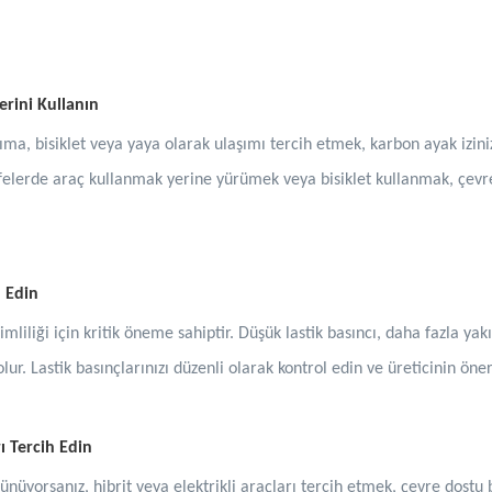
erini Kullanın
, bisiklet veya yaya olarak ulaşımı tercih etmek, karbon ayak iziniz
afelerde araç kullanmak yerine yürümek veya bisiklet kullanmak, çevre
l Edin
imliliği için kritik öneme sahiptir. Düşük lastik basıncı, daha fazla yak
ur. Lastik basınçlarınızı düzenli olarak kontrol edin ve üreticinin öne
rı Tercih Edin
ünüyorsanız, hibrit veya elektrikli araçları tercih etmek, çevre dostu 