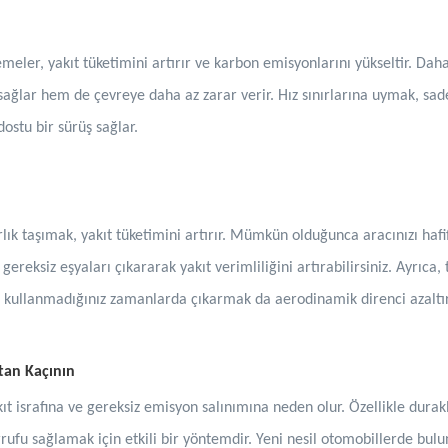
meler, yakıt tüketimini artırır ve karbon emisyonlarını yükseltir. Daha 
ağlar hem de çevreye daha az zarar verir. Hız sınırlarına uymak, sad
stu bir sürüş sağlar.
rlık taşımak, yakıt tüketimini artırır. Mümkün olduğunca aracınızı haf
ereksiz eşyaları çıkararak yakıt verimliliğini artırabilirsiniz. Ayrıca, 
arı kullanmadığınız zamanlarda çıkarmak da aerodinamik direnci azaltır
tan Kaçının
ıt israfına ve gereksiz emisyon salınımına neden olur. Özellikle dur
ufu sağlamak için etkili bir yöntemdir. Yeni nesil otomobillerde bulun