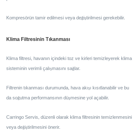
Kompresörün tamir edilmesi veya de
i
tirilmesi gerekebilir.
ğ
ş
Klima Filtresinin Tıkanması
Klima filtresi, havanın içindeki toz ve kirleri temizleyerek klima
sisteminin verimli çalı
mas
ı
n
ı
sa
lar.
ş
ğ
Filtrenin tıkanması durumunda, hava akı
ı
k
ı
s
ı
tlanabilir ve bu
ş
da so
utma performans
ı
n
ı
n d
ü
mesine yol a
ç
abilir.
ğ
ş
Carringo Servis, düzenli olarak klima filtresinin temizlenmesini
veya de
i
tirilmesini
ö
nerir.
ğ
ş