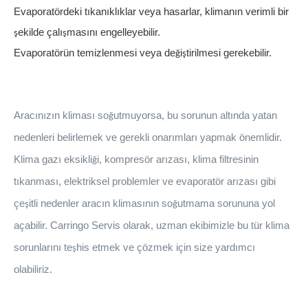
Evaporatördeki tıkanıklıklar veya hasarlar, klimanın verimli bir
ekilde
ç
al
ı
mas
ı
n
ı
engelleyebilir.
ş
ş
Evaporatörün temizlenmesi veya de
i
tirilmesi gerekebilir.
ğ
ş
Aracınızın kliması so
utmuyorsa, bu sorunun alt
ı
nda yatan
ğ
nedenleri belirlemek ve gerekli onar
ı
mlar
ı
yapmak
ö
nemlidir.
Klima gaz
ı
eksikli
i, kompres
ö
r ar
ı
zası, klima filtresinin
ğ
tıkanması, elektriksel problemler ve evaporatör arızası gibi
çe
itli nedenler arac
ı
n klimas
ı
n
ı
n so
utmama sorununa yol
ş
ğ
a
ç
abilir. Carringo Servis olarak, uzman ekibimizle bu t
ü
r klima
sorunlar
ı
n
ı
te
his etmek ve
çö
zmek i
ç
in size yard
ı
mcı
ş
olabiliriz.