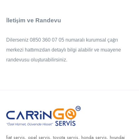
leti
im ve Randevu
İ
ş
Dilerseniz 0850 360 07 05 numaralı kurumsal ça
r
ı
ğ
merkezi hatt
ı
m
ı
zdan detayl
ı
bilgi alabilir ve muayene
randevusu olu
turabilirsiniz.
ş
fiat servis,
opel servis,
toyota servis,
honda servis,
hyundai