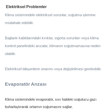
Elektriksel Problemler
Klima sistemindeki elektriksel sorunlar, so
utma i
lemine
ğ
ş
m
ü
dahale edebilir.
Ba
lant
ı
kablolar
ı
ndaki k
ı
r
ı
klar, sigorta sorunlar
ı
veya klima
ğ
kontrol panelindeki ar
ı
zalar, kliman
ı
n so
utmamas
ı
na neden
ğ
olabilir.
Elektriksel bile
enlerin onar
ı
m
ı
veya de
i
tirilmesi gerekebilir.
ş
ğ
ş
Evaporatör Arızası
Klima sistemindeki evaporatör, sıvı haldeki so
utucu gaz
ı
ğ
buharla
t
ı
rarak ortam
ı
n so
umas
ı
n
ı
sa
lar.
ş
ğ
ğ