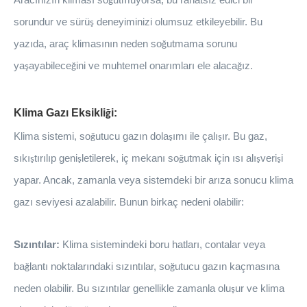
Aracınızın kliması so
utmuyorsa, bu rahats
ı
z edici bir
ğ
sorundur ve s
ü
r
ü
deneyiminizi olumsuz etkileyebilir. Bu
ş
yaz
ı
da, ara
ç
klimas
ı
n
ı
n neden so
utmama sorunu
ğ
ya
ayabilece
ini ve muhtemel onarımları ele alaca
ı
z.
ş
ğ
ğ
Klima Gazı Eksikli
i:
ğ
Klima sistemi, so
utucu gaz
ı
n dola
ı
m
ı
ile
ç
al
ı
ı
r. Bu gaz,
ğ
ş
ş
s
ı
k
ı
t
ı
r
ı
l
ı
p geni
letilerek, i
ç
mekan
ı
so
utmak i
ç
in
ı
s
ı
al
ı
veri
i
ş
ş
ğ
ş
ş
yapar. Ancak, zamanla veya sistemdeki bir ar
ı
za sonucu klima
gaz
ı
seviyesi azalabilir. Bunun birkaç nedeni olabilir:
Sızıntılar:
Klima sistemindeki boru hatları, contalar veya
ba
lant
ı
noktalar
ı
ndaki s
ı
z
ı
nt
ı
lar, so
utucu gaz
ı
n ka
ç
mas
ı
na
ğ
ğ
neden olabilir. Bu s
ı
z
ı
nt
ı
lar genellikle zamanla olu
ur ve klima
ş