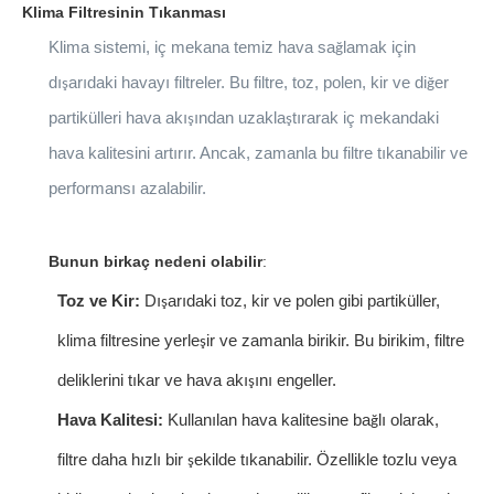
Klima Filtresinin Tıkanması
Klima sistemi, iç mekana temiz hava sa
lamak i
ç
in
ğ
d
ı
ar
ı
daki havay
ı
filtreler. Bu filtre, toz, polen, kir ve di
er
ş
ğ
partik
ü
lleri hava ak
ı
ı
ndan uzakla
t
ı
rarak i
ç
mekandaki
ş
ş
hava kalitesini artırır. Ancak, zamanla bu filtre tıkanabilir ve
performansı azalabilir.
Bunun birkaç nedeni olabilir
:
Toz ve Kir:
Dı
ar
ı
daki toz, kir ve polen gibi partik
ü
ller,
ş
klima filtresine yerle
ir ve zamanla birikir. Bu birikim, filtre
ş
deliklerini t
ı
kar ve hava akı
ı
n
ı
engeller.
ş
Hava Kalitesi:
Kullanılan hava kalitesine ba
l
ı
olarak,
ğ
filtre daha h
ı
zl
ı
bir
ekilde t
ı
kanabilir.
Ö
zellikle tozlu veya
ş