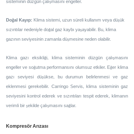
sisteminin d
ü
zg
ü
n
ç
alı
mas
ı
n
ı
engeller.
ş
Do
al Kay
ı
p:
Klima sistemi, uzun süreli kullanım veya dü
ü
k
ğ
ş
s
ı
z
ı
nt
ı
lar nedeniyle do
al gaz kayb
ı
ya
ayabilir. Bu, klima
ğ
ş
gaz
ı
n
ı
n seviyesinin zamanla d
ü
mesine neden olabilir.
ş
Klima gazı eksikli
i, klima sisteminin d
ü
zg
ü
n
ç
al
ı
mas
ı
n
ı
ğ
ş
engeller ve so
utma performans
ı
n
ı
olumsuz etkiler. E
er klima
ğ
ğ
gaz
ı
seviyesi d
ü
ü
kse, bu durumun belirlenmesi ve gaz
ş
eklenmesi gerekebilir. Carringo Servis, klima sisteminin gaz
seviyesini kontrol ederek ve s
ı
z
ı
nt
ı
lar
ı
tespit ederek, kliman
ı
n
verimli bir
ekilde çalı
mas
ı
n
ı
sa
lar.
ş
ş
ğ
Kompresör Arızası