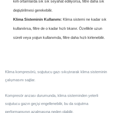
kirli ortamlarda s
ı
k s
ı
k seyahat ediliyorsa, filtre daha s
ı
k
de
i
tirilmesi gerekebilir.
ğ
ş
Klima Sisteminin Kullanımı:
Klima sistemi ne kadar sık
kullanılırsa, filtre de o kadar hızlı tıkanır. Özellikle uzun
süreli veya yo
un kullan
ı
mda, filtre daha h
ı
zl
ı
kirlenebilir.
ğ
Klima kompresörü, so
utucu gaz
ı
s
ı
k
ı
t
ı
rarak klima sisteminin
ğ
ş
ç
al
ı
mas
ı
n
ı
sa
lar.
ş
ğ
Kompresör arızası durumunda, klima sisteminden yeterli
so
utucu gaz
ı
n ge
ç
i
i engellenebilir, bu da so
utma
ğ
ş
ğ
performans
ı
n
ı
n azalmas
ı
na neden olabilir.